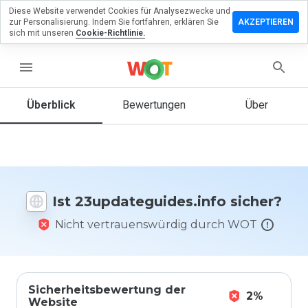
Diese Website verwendet Cookies für Analysezwecke und
assen Sie
zur Personalisierung. Indem Sie fortfahren, erklären Sie
AKZEPTIEREN
ewertung zu
sich mit unseren
Cookie-Richtlinie.
teguides.info
menu
Überblick
Bewertungen
Über
Wie
würden
Sie diese
Website
auf einer
Skala von
Ist 23updateguides.info sicher?
1 bis 5
bewerten?
Nicht vertrauenswürdig durch WOT
Sicherheitsbewertung der
2%
Website