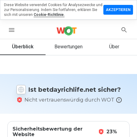
Diese Website verwendet Cookies für Analysezwecke und
rlassen Sie
zur Personalisierung. Indem Sie fortfahren, erklären Sie
AKZEPTIEREN
Bewertung
sich mit unseren
Cookie-Richtlinie.
yrichlife.net
menu
Überblick
Bewertungen
Über
Wie
würden
Sie diese
Website
auf einer
Ist betdayrichlife.net sicher?
Skala von
1 bis 5
Nicht vertrauenswürdig durch WOT
bewerten?
Sicherheitsbewertung der
23%
Website