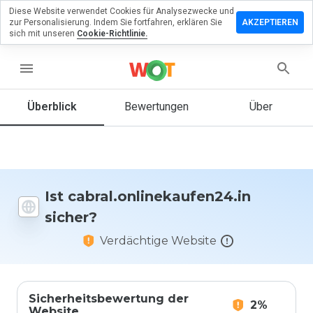
Diese Website verwendet Cookies für Analysezwecke und
ssen Sie eine
zur Personalisierung. Indem Sie fortfahren, erklären Sie
AKZEPTIEREN
ng zu
sich mit unseren
Cookie-Richtlinie.
nlinekaufen24.in
menu
Überblick
Bewertungen
Über
Wie
würden
Sie diese
Website
auf einer
Skala von
Ist cabral.onlinekaufen24.in
1 bis 5
sicher?
bewerten?
Verdächtige Website
Sicherheitsbewertung der
2%
Website