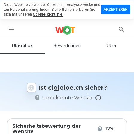
Diese Website verwendet Cookies für Analysezwecke und
terlassen
zur Personalisierung. Indem Sie fortfahren, erklären Sie
AKZEPTIEREN
 eine
sich mit unseren
Cookie-Richtlinie.
wertung
menu
joioe.cn
Überblick
Bewertungen
Über
Wie
würden
Sie diese
Website
Ist cigjoioe.cn sicher?
auf einer
Skala von
Unbekannte Website
1 bis 5
bewerten?
Sicherheitsbewertung der
12%
Website