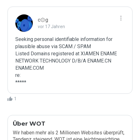
c۞g
vor 17 Jahren
Seeking personal identifiable information for 
plausible abuse via SCAM / SPAM

Listed Domains registered at XIAMEN ENAME 
NETWORK TECHNOLOGY D/B/A ENAME.CN 
ENAME.COM

re:

*****
1
Über WOT
Wir haben mehr als 2 Millionen Websites überprüft,
Tendenz steigend. WOT ist eine leichtgewichtige