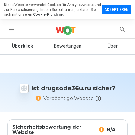
Diese Website verwendet Cookies für Analysezwecke und
erlassen
zur Personalisierung. Indem Sie fortfahren, erklären Sie
AKZEPTIEREN
eine
sich mit unseren
Cookie-Richtlinie.
rtung zu
sode36u.ru
menu
Überblick
Bewertungen
Über
Wie
würden
Sie diese
Website
auf einer
Ist drugsode36u.ru sicher?
Skala von
1 bis 5
Verdächtige Website
bewerten?
Sicherheitsbewertung der
N/A
Website