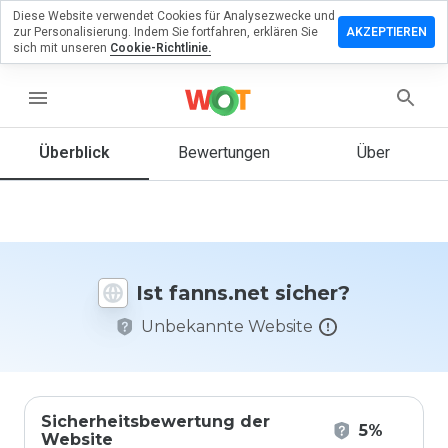
Diese Website verwendet Cookies für Analysezwecke und
terlassen
zur Personalisierung. Indem Sie fortfahren, erklären Sie
AKZEPTIEREN
 eine
sich mit unseren
Cookie-Richtlinie.
wertung
fanns.net
menu
Überblick
Bewertungen
Über
Wie
würden
Sie diese
Website
auf einer
Ist fanns.net sicher?
Skala von
1 bis 5
Unbekannte Website
bewerten?
Sicherheitsbewertung der
5%
Website