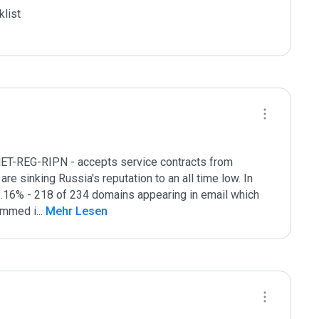
list

NET-REG-RIPN - accepts service contracts from 
re sinking Russia's reputation to an all time low. In 
16% - 218 of 234 domains appearing in email which 
ammed i
...
 Mehr Lesen