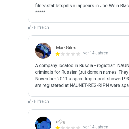
fitnesstabletspills.ru appears in Joe Wein Black
*****
Hilfreich
MarkGiles
vor 14 Jahren
A company located in Russia - registrar:  NAU
criminals for Russian (.ru) domain names. They a
November 2011 a spam trap report showed 93.
are registered at NAUNET-REG-RIPN were sp
Hilfreich
c۞g
vor 14 Jahren