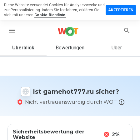
Diese Website verwendet Cookies für Analysezwecke und
erlassen
zur Personalisierung. Indem Sie fortfahren, erklären Sie
AKZEPTIEREN
eine
sich mit unseren
Cookie-Richtlinie.
ertung zu
ehot777.ru
menu
Überblick
Bewertungen
Über
Wie
würden
Sie diese
Website
auf einer
Ist gamehot777.ru sicher?
Skala von
1 bis 5
Nicht vertrauenswürdig durch WOT
bewerten?
Sicherheitsbewertung der
2%
Website