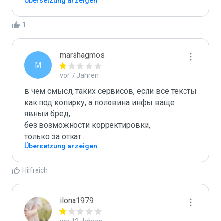
Übersetzung anzeigen
1
marshagmos
M
vor 7 Jahren
в чем смысл, таких сервисов, если все тексты 
как под копирку, а половина инфы ваще 
явный бред,

без возможности корректировки,

только за откат.. 
Übersetzung anzeigen
Hilfreich
ilona1979