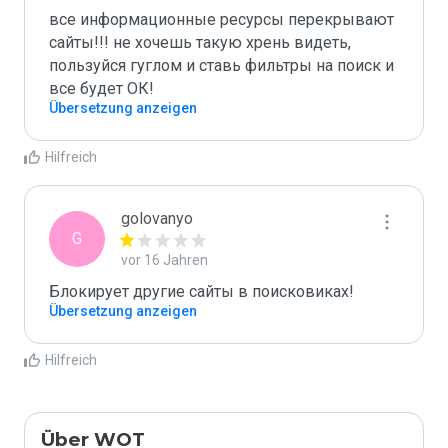
все информационные ресурсы перекрывают 
сайты!!! не хочешь такую хрень видеть, 
пользуйся гуглом и ставь фильтры на поиск и 
все будет ОК!
Übersetzung anzeigen
Hilfreich
golovanyo
G
vor 16 Jahren
Блокирует другие сайты в поисковиках!
Übersetzung anzeigen
Hilfreich
Über WOT