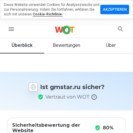
Diese Website verwendet Cookies für Analysezwecke und
terlassen
zur Personalisierung. Indem Sie fortfahren, erklären Sie
AKZEPTIEREN
 eine
sich mit unseren
Cookie-Richtlinie.
wertung
gmstar.ru
menu
Überblick
Bewertungen
Über
Wie
würden
Sie diese
Website
auf einer
Ist gmstar.ru sicher?
Skala von
1 bis 5
Vertraut von WOT
bewerten?
Sicherheitsbewertung der
80%
Website