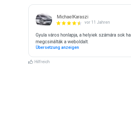
MichaelKaraszi
vor 11 Jahren
Gyula város honlapja, a helyiek számára sok ha
megcsinálták a weboldalt.
Übersetzung anzeigen
Hilfreich