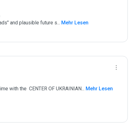


ads" and plausible future s
...
 Mehr Lesen
raime with the  CENTER OF UKRAINIAN
...
 Mehr Lesen