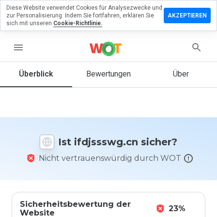
Diese Website verwendet Cookies für Analysezwecke und
terlassen
zur Personalisierung. Indem Sie fortfahren, erklären Sie
AKZEPTIEREN
 eine
sich mit unseren
Cookie-Richtlinie.
wertung
menu
jssswg.cn
Überblick
Bewertungen
Über
Wie
würden
Sie diese
Website
Ist ifdjssswg.cn sicher?
auf einer
Skala von
Nicht vertrauenswürdig durch WOT
1 bis 5
bewerten?
Sicherheitsbewertung der
23%
Website