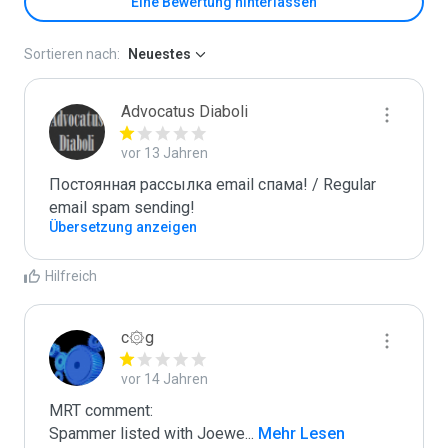
Eine Bewertung hinterlassen
Sortieren nach:
Neuestes
Advocatus Diaboli
vor 13 Jahren
Постоянная рассылка email спама! / Regular 
email spam sending!
Übersetzung anzeigen
Hilfreich
c۞g
vor 14 Jahren
MRT comment:

Spammer listed with Joewe
...
 Mehr Lesen