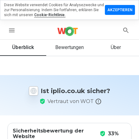
Diese Website verwendet Cookies für Analysezwecke und
terlassen
zur Personalisierung. Indem Sie fortfahren, erklären Sie
AKZEPTIEREN
 eine
sich mit unseren
Cookie-Richtlinie.
wertung
menu
io.co.uk
Überblick
Bewertungen
Über
Wie
würden
Sie diese
Website
Ist iplio.co.uk sicher?
auf einer
Skala von
Vertraut von WOT
1 bis 5
bewerten?
Sicherheitsbewertung der
33%
Website