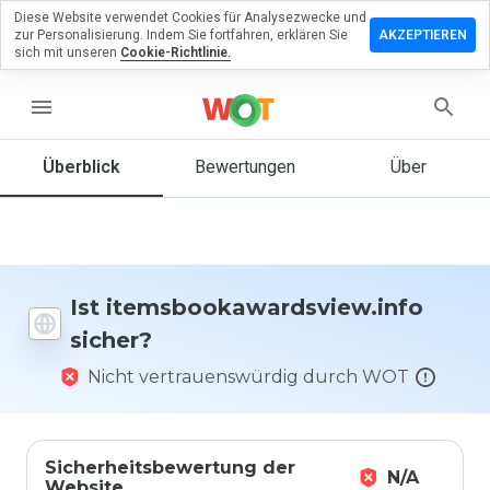
Diese Website verwendet Cookies für Analysezwecke und
en Sie eine
zur Personalisierung. Indem Sie fortfahren, erklären Sie
AKZEPTIEREN
 zu
sich mit unseren
Cookie-Richtlinie.
awardsview.info
menu
Überblick
Bewertungen
Über
Wie
würden
Sie diese
Website
auf einer
Skala von
Ist itemsbookawardsview.info
1 bis 5
sicher?
bewerten?
Nicht vertrauenswürdig durch WOT
Sicherheitsbewertung der
N/A
Website