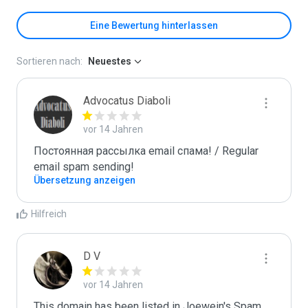
Eine Bewertung hinterlassen
Sortieren nach:
Neuestes
Advocatus Diaboli
vor 14 Jahren
Постоянная рассылка email спама! / Regular 
email spam sending!
Übersetzung anzeigen
Hilfreich
D V
vor 14 Jahren
This domain has been listed in Joewein's Spam 