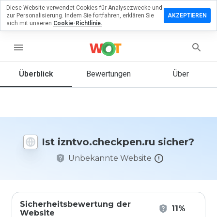
Diese Website verwendet Cookies für Analysezwecke und
lassen Sie
zur Personalisierung. Indem Sie fortfahren, erklären Sie
AKZEPTIEREN
Bewertung
sich mit unseren
Cookie-Richtlinie.
.checkpen.ru
menu
Überblick
Bewertungen
Über
Wie
würden
Sie diese
Website
auf einer
Ist izntvo.checkpen.ru sicher?
Skala von
1 bis 5
Unbekannte Website
bewerten?
Sicherheitsbewertung der
11%
Website