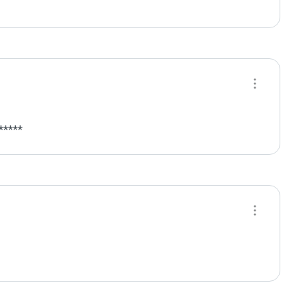
*****