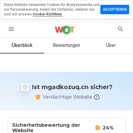
Diese Website verwendet Cookies für Analysezwecke und
terlassen
zur Personalisierung. Indem Sie fortfahren, erklären Sie
AKZEPTIEREN
eine
sich mit unseren
Cookie-Richtlinie.
ertung zu
dkozuq.cn
menu
Überblick
Bewertungen
Über
Wie
würden
Sie diese
Website
auf einer
Ist mgadkozuq.cn sicher?
Skala von
1 bis 5
Verdächtige Website
bewerten?
Sicherheitsbewertung der
24%
Website