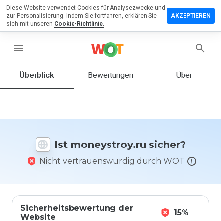
Diese Website verwendet Cookies für Analysezwecke und
terlassen
zur Personalisierung. Indem Sie fortfahren, erklären Sie
AKZEPTIEREN
 eine
sich mit unseren
Cookie-Richtlinie.
ertung zu
eystroy.ru
menu
Überblick
Bewertungen
Über
Wie
würden
Sie diese
Website
auf einer
Ist moneystroy.ru sicher?
Skala von
1 bis 5
Nicht vertrauenswürdig durch WOT
bewerten?
Sicherheitsbewertung der
15%
Website