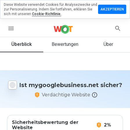
Diese Website verwendet Cookies für Analysezwecke und
ssen Sie eine
zur Personalisierung. Indem Sie fortfahren, erklären Sie
AKZEPTIEREN
ng zu
sich mit unseren
Cookie-Richtlinie.
ebusiness.net
menu
Überblick
Bewertungen
Über
Wie
würden
Sie diese
Website
auf einer
Skala von
Ist mygooglebusiness.net sicher?
1 bis 5
bewerten?
Verdächtige Website
Sicherheitsbewertung der
2%
Website