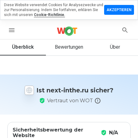
Diese Website verwendet Cookies für Analysezwecke und
terlassen
zur Personalisierung. Indem Sie fortfahren, erklären Sie
AKZEPTIEREN
 eine
sich mit unseren
Cookie-Richtlinie.
wertung
next-
menu
he.ru
Überblick
Bewertungen
Über
Wie
würden
Sie diese
Website
Ist next-inthe.ru sicher?
auf einer
Skala von
Vertraut von WOT
1 bis 5
bewerten?
Sicherheitsbewertung der
N/A
Website