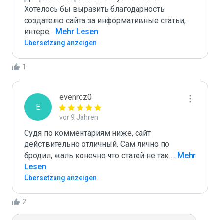
Хотелось бы выразить благодарность 
создателю сайта за информативные статьи, 
интере
...
 Mehr Lesen
Übersetzung anzeigen
1
evenroz0
E
vor 9 Jahren
Судя по комментариям ниже, сайт 
действительно отличный. Сам лично по 
бродил, жаль конечно что статей не так 
...
 Mehr 
Lesen
Übersetzung anzeigen
2