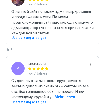
vor 7 Jahren
Отличный сайт по темам администрирования 
и продвижения в сети. По моим 
предположениям сайт еще молод, потому-что 
администратор очень старается при написании 
Übersetzung anzeigen
1
andruradion
A
vor 7 Jahren
С удовольствием констатирую, лично я 
весьма довольна очень этим сайтом на все 
сто. Все гениальное обычно просто. И по-
настоящему крутой и у
...
 Mehr Lesen
Übersetzung anzeigen