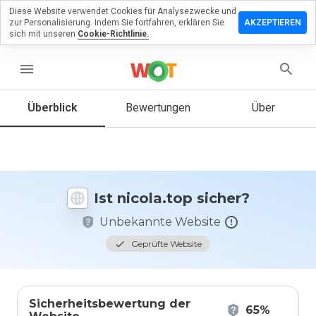
Diese Website verwendet Cookies für Analysezwecke und
terlassen
zur Personalisierung. Indem Sie fortfahren, erklären Sie
AKZEPTIEREN
 eine
sich mit unseren
Cookie-Richtlinie.
wertung
nicola.top
menu
Überblick
Bewertungen
Über
Wie
würden
Sie diese
Website
auf einer
Ist nicola.top sicher?
Skala von
1 bis 5
Unbekannte Website
bewerten?
Geprüfte Website
Sicherheitsbewertung der
65%