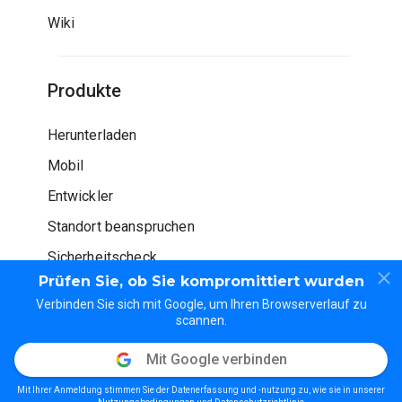
Wiki
Produkte
Herunterladen
Mobil
Entwickler
Standort beanspruchen
Sicherheitscheck
Prüfen Sie, ob Sie kompromittiert wurden
Verbinden Sie sich mit Google, um Ihren Browserverlauf zu
scannen.
Mit Google verbinden
© WOT Dienstleistungen LP. Alle Rechte vorbehalten
Mit Ihrer Anmeldung stimmen Sie der Datenerfassung und -nutzung zu, wie sie in unserer