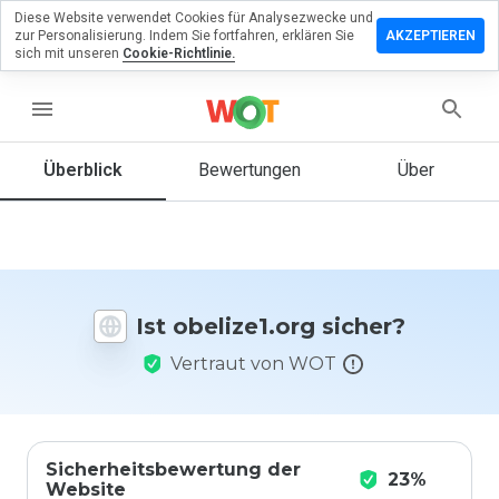
Diese Website verwendet Cookies für Analysezwecke und
terlassen
zur Personalisierung. Indem Sie fortfahren, erklären Sie
AKZEPTIEREN
 eine
sich mit unseren
Cookie-Richtlinie.
wertung
menu
lize1.org
Überblick
Bewertungen
Über
Wie
würden
Sie diese
Website
Ist obelize1.org sicher?
auf einer
Skala von
Vertraut von WOT
1 bis 5
bewerten?
Sicherheitsbewertung der
23%
Website