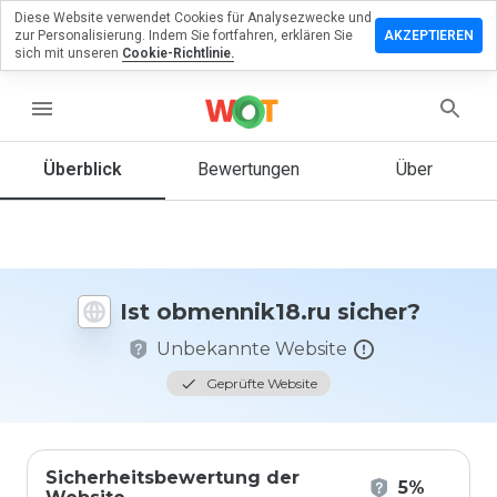
Diese Website verwendet Cookies für Analysezwecke und
erlassen
zur Personalisierung. Indem Sie fortfahren, erklären Sie
AKZEPTIEREN
eine
sich mit unseren
Cookie-Richtlinie.
ertung zu
ennik18.ru
menu
Überblick
Bewertungen
Über
Wie
würden
Sie diese
Website
auf einer
Ist obmennik18.ru sicher?
Skala von
1 bis 5
Unbekannte Website
bewerten?
Geprüfte Website
Sicherheitsbewertung der
5%