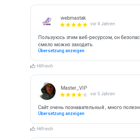
webmastak
vor 4 Jahren
Пользуюсь этим веб-ресурсом, он безопас
смело можно заходить.
Übersetzung anzeigen
Hilfreich
Master_VIP
vor 5 Jahren
Сайт очень познавательный , много полез
Übersetzung anzeigen
Hilfreich