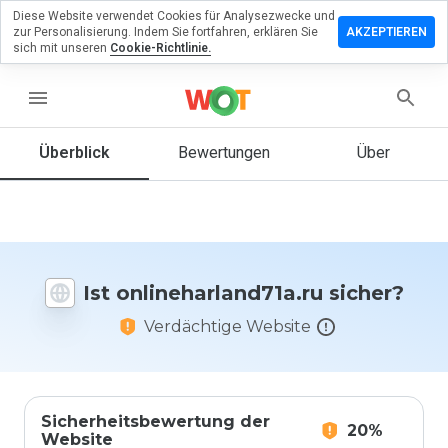
Diese Website verwendet Cookies für Analysezwecke und
lassen Sie
zur Personalisierung. Indem Sie fortfahren, erklären Sie
AKZEPTIEREN
ewertung zu
sich mit unseren
Cookie-Richtlinie.
harland71a.ru
menu
Überblick
Bewertungen
Über
Wie
würden
Sie diese
Website
auf einer
Skala von
Ist onlineharland71a.ru sicher?
1 bis 5
bewerten?
Verdächtige Website
Sicherheitsbewertung der
20%
Website