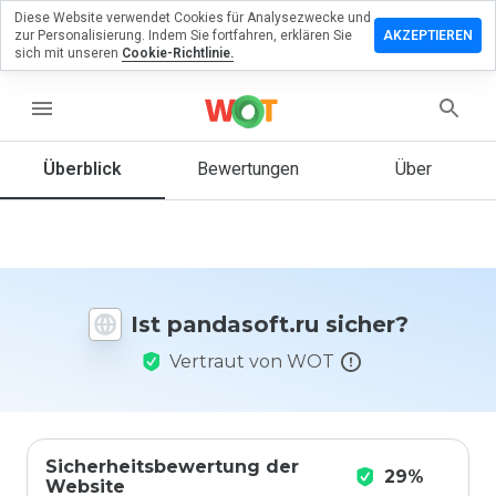
Diese Website verwendet Cookies für Analysezwecke und
terlassen
zur Personalisierung. Indem Sie fortfahren, erklären Sie
AKZEPTIEREN
 eine
sich mit unseren
Cookie-Richtlinie.
wertung
menu
dasoft.ru
Überblick
Bewertungen
Über
Wie
würden
Sie diese
Website
Ist pandasoft.ru sicher?
auf einer
Skala von
Vertraut von WOT
1 bis 5
bewerten?
Sicherheitsbewertung der
29%
Website