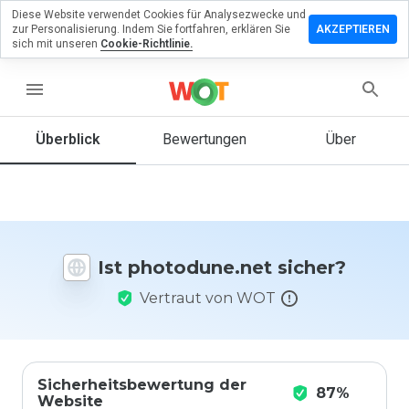
Diese Website verwendet Cookies für Analysezwecke und
terlassen
zur Personalisierung. Indem Sie fortfahren, erklären Sie
AKZEPTIEREN
eine
sich mit unseren
Cookie-Richtlinie.
ertung zu
todune.net
menu
Überblick
Bewertungen
Über
Wie
würden
Sie diese
Website
auf einer
Ist photodune.net sicher?
Skala von
1 bis 5
Vertraut von WOT
bewerten?
Sicherheitsbewertung der
87%
Website