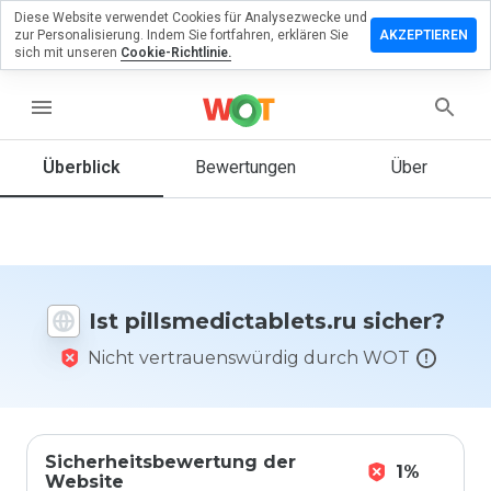
Diese Website verwendet Cookies für Analysezwecke und
lassen Sie
zur Personalisierung. Indem Sie fortfahren, erklären Sie
AKZEPTIEREN
ewertung zu
sich mit unseren
Cookie-Richtlinie.
edictablets.ru
menu
Überblick
Bewertungen
Über
Wie
würden
Sie diese
Website
auf einer
Skala von
Ist pillsmedictablets.ru sicher?
1 bis 5
bewerten?
Nicht vertrauenswürdig durch WOT
Sicherheitsbewertung der
1%
Website