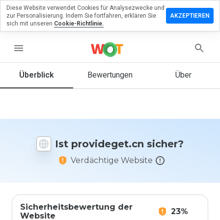
Diese Website verwendet Cookies für Analysezwecke und
terlassen
zur Personalisierung. Indem Sie fortfahren, erklären Sie
AKZEPTIEREN
 eine
sich mit unseren
Cookie-Richtlinie.
ertung
menu
videget.cn
Überblick
Bewertungen
Über
Wie
würden
Sie diese
Website
Ist provideget.cn sicher?
auf einer
Skala von
Verdächtige Website
1 bis 5
bewerten?
Sicherheitsbewertung der
23%
Website