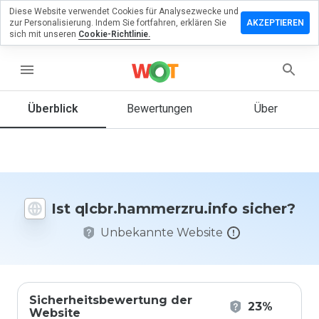
Diese Website verwendet Cookies für Analysezwecke und
assen Sie
zur Personalisierung. Indem Sie fortfahren, erklären Sie
AKZEPTIEREN
ewertung zu
sich mit unseren
Cookie-Richtlinie.
ammerzru.info
menu
Überblick
Bewertungen
Über
Wie
würden
Sie diese
Website
auf einer
Skala von
Ist qlcbr.hammerzru.info sicher?
1 bis 5
bewerten?
Unbekannte Website
Sicherheitsbewertung der
23%
Website