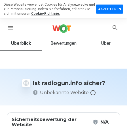
Diese Website verwendet Cookies für Analysezwecke und
terlassen
zur Personalisierung. Indem Sie fortfahren, erklären Sie
AKZEPTIEREN
 eine
sich mit unseren
Cookie-Richtlinie.
wertung
menu
iogun.info
Überblick
Bewertungen
Über
Wie
würden
Sie diese
Website
Ist radiogun.info sicher?
auf einer
Skala von
Unbekannte Website
1 bis 5
bewerten?
Sicherheitsbewertung der
N/A
Website