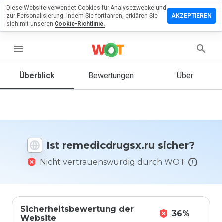
Diese Website verwendet Cookies für Analysezwecke und
rlassen Sie
zur Personalisierung. Indem Sie fortfahren, erklären Sie
AKZEPTIEREN
Bewertung
sich mit unseren
Cookie-Richtlinie.
icdrugsx.ru
menu
Überblick
Bewertungen
Über
Wie
würden
Sie diese
Website
auf einer
Ist remedicdrugsx.ru sicher?
Skala von
1 bis 5
Nicht vertrauenswürdig durch WOT
bewerten?
Sicherheitsbewertung der
36%
Website