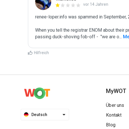
vor 14 Jahren
renee-loper.info was spammed in September, 
When you tell the registrar ENOM about their p
passing duck-shoving fob-off -  "we are o
...
 Me
Hilfreich
MyWOT
Über uns
Deutsch
Kontakt
Blog