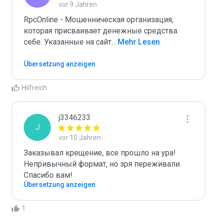
vor 9 Jahren
RpcOnline - Мошенническая организация, 
которая присваивает денежные средства 
себе. Указанные на сайт
...
 Mehr Lesen
Übersetzung anzeigen
Hilfreich
j3346233
J
vor 10 Jahren
Заказывал крещение, все прошло на ура! 
Непривычный формат, но зря переживали. 
Спасибо вам!
Übersetzung anzeigen
1