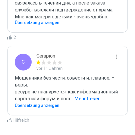
связалась в течении дня, а после заказа 
службы выслали подтверждение от храма.

Мне как матери с детьми - очень удобно.
Übersetzung anzeigen
2
Cerapion
C
vor 11 Jahren
Мошенники без чести, совести и, главное, – 
веры.

ресурс не планируется, как информационный 
портал или форум и поэт
...
 Mehr Lesen
Übersetzung anzeigen
Hilfreich