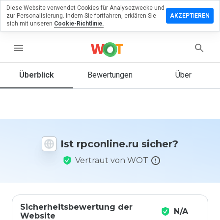
Diese Website verwendet Cookies für Analysezwecke und
terlassen
zur Personalisierung. Indem Sie fortfahren, erklären Sie
AKZEPTIEREN
 eine
sich mit unseren
Cookie-Richtlinie.
wertung
menu
online.ru
Überblick
Bewertungen
Über
Wie
würden
Sie diese
Website
Ist rpconline.ru sicher?
auf einer
Skala von
Vertraut von WOT
1 bis 5
bewerten?
Sicherheitsbewertung der
N/A
Website