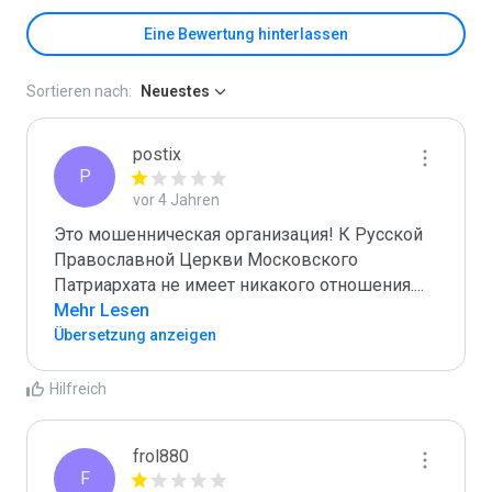
Eine Bewertung hinterlassen
Sortieren nach:
Neuestes
postix
P
vor 4 Jahren
Это мошенническая организация! К Русской 
Православной Церкви Московского 
Патриархата не имеет никакого отношения.
...
Mehr Lesen
Übersetzung anzeigen
Hilfreich
frol880
F