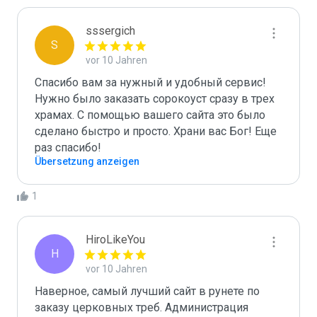
sssergich
S
vor 10 Jahren
Спасибо вам за нужный и удобный сервис! 
Нужно было заказать сорокоуст сразу в трех 
храмах. С помощью вашего сайта это было 
сделано быстро и просто. Храни вас Бог! Еще 
раз спасибо!
Übersetzung anzeigen
1
HiroLikeYou
H
vor 10 Jahren
Наверное, самый лучший сайт в рунете по 
заказу церковных треб. Администрация 