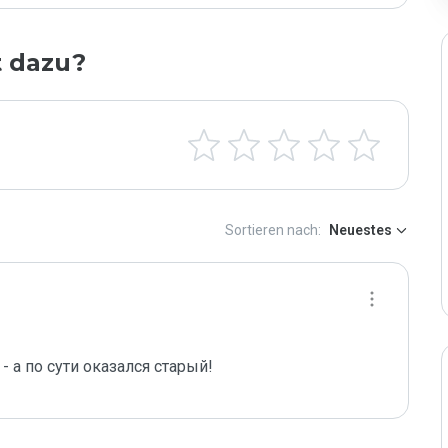
t dazu?
Sortieren nach:
Neuestes
- а по сути оказался старый!