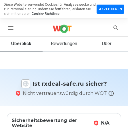
Diese Website verwendet Cookies für Analysezwecke und
terlassen
zur Personalisierung. Indem Sie fortfahren, erklären Sie
AKZEPTIEREN
 eine
sich mit unseren
Cookie-Richtlinie.
wertung
rxdeal-
menu
e.ru
Überblick
Bewertungen
Über
Wie
würden
Sie diese
Website
Ist rxdeal-safe.ru sicher?
auf einer
Skala von
Nicht vertrauenswürdig durch WOT
1 bis 5
bewerten?
Sicherheitsbewertung der
N/A
Website