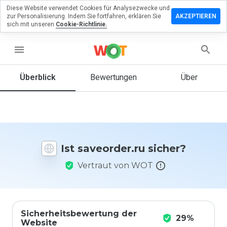
Diese Website verwendet Cookies für Analysezwecke und
terlassen
zur Personalisierung. Indem Sie fortfahren, erklären Sie
AKZEPTIEREN
 eine
sich mit unseren
Cookie-Richtlinie.
wertung
menu
eorder.ru
Überblick
Bewertungen
Über
Wie
würden
Sie diese
Website
Ist saveorder.ru sicher?
auf einer
Skala von
Vertraut von WOT
1 bis 5
bewerten?
Sicherheitsbewertung der
29%
Website