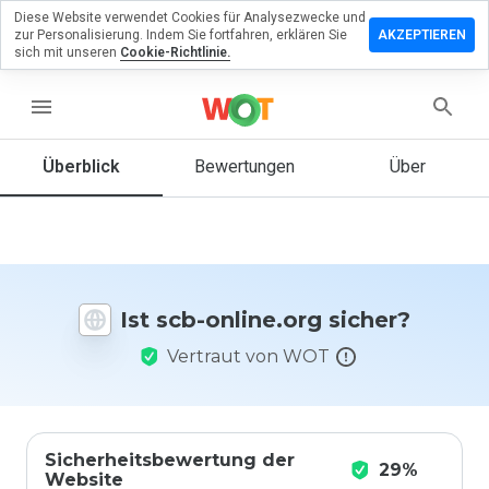
Diese Website verwendet Cookies für Analysezwecke und
terlassen
zur Personalisierung. Indem Sie fortfahren, erklären Sie
AKZEPTIEREN
 eine
sich mit unseren
Cookie-Richtlinie.
wertung
scb-
menu
ine.org
Überblick
Bewertungen
Über
Wie
würden
Sie diese
Website
Ist scb-online.org sicher?
auf einer
Skala von
Vertraut von WOT
1 bis 5
bewerten?
Sicherheitsbewertung der
29%
Website