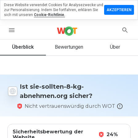
Diese Website verwendet Cookies für Analysezwecke und
terlassen
zur Personalisierung. Indem Sie fortfahren, erklären Sie
AKZEPTIEREN
 eine
sich mit unseren
Cookie-Richtlinie.
ertung zu
sollten-8-
menu
ehmen.org
Überblick
Bewertungen
Über
Wie
würden
Sie diese
Ist sie-sollten-8-kg-
Website
abnehmen.org sicher?
auf einer
Skala von
Nicht vertrauenswürdig durch WOT
1 bis 5
bewerten?
Sicherheitsbewertung der
24%
Website