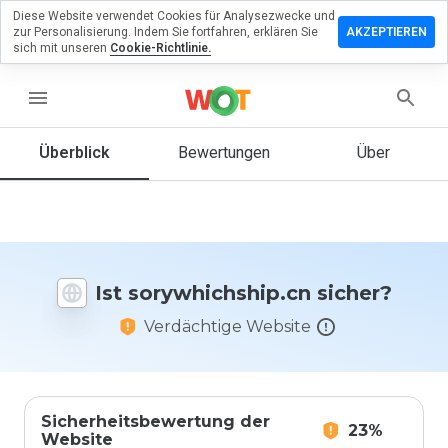
Diese Website verwendet Cookies für Analysezwecke und
rlassen Sie
zur Personalisierung. Indem Sie fortfahren, erklären Sie
AKZEPTIEREN
Bewertung
sich mit unseren
Cookie-Richtlinie.
hichship.cn
menu
Überblick
Bewertungen
Über
Wie
würden
Sie diese
Website
auf einer
Ist sorywhichship.cn sicher?
Skala von
1 bis 5
Verdächtige Website
bewerten?
Sicherheitsbewertung der
23%
Website