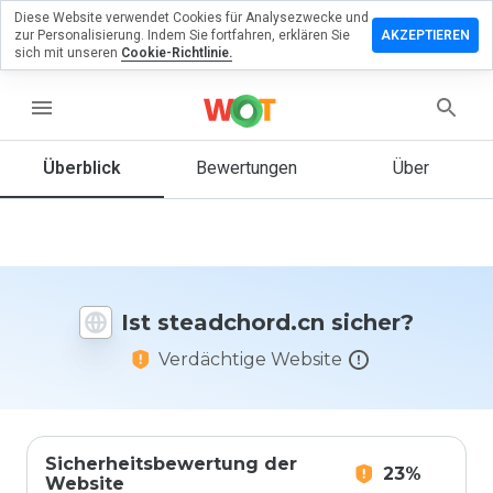
Diese Website verwendet Cookies für Analysezwecke und
terlassen
zur Personalisierung. Indem Sie fortfahren, erklären Sie
AKZEPTIEREN
 eine
sich mit unseren
Cookie-Richtlinie.
ertung zu
adchord.cn
menu
Überblick
Bewertungen
Über
Wie
würden
Sie diese
Website
auf einer
Ist steadchord.cn sicher?
Skala von
1 bis 5
Verdächtige Website
bewerten?
Sicherheitsbewertung der
23%
Website