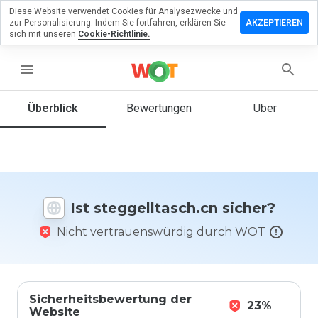
Diese Website verwendet Cookies für Analysezwecke und
erlassen
zur Personalisierung. Indem Sie fortfahren, erklären Sie
AKZEPTIEREN
ine
sich mit unseren
Cookie-Richtlinie.
rtung zu
elltasch.cn
menu
Überblick
Bewertungen
Über
Wie
würden
Sie diese
Website
auf einer
Ist steggelltasch.cn sicher?
Skala von
1 bis 5
Nicht vertrauenswürdig durch WOT
bewerten?
Sicherheitsbewertung der
23%
Website