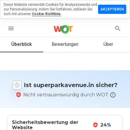
Diese Website verwendet Cookies für Analysezwecke und
lassen Sie
zur Personalisierung. Indem Sie fortfahren, erklären Sie
AKZEPTIEREN
ewertung zu
sich mit unseren
Cookie-Richtlinie.
arkavenue.in
menu
Überblick
Bewertungen
Über
Wie
würden
Sie diese
Website
auf einer
Skala von
Ist superparkavenue.in sicher?
1 bis 5
bewerten?
Nicht vertrauenswürdig durch WOT
Sicherheitsbewertung der
24%
Website