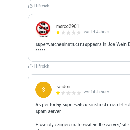
Hilfreich
marco2981
vor 14 Jahren
superwatchesinstruct.ru appears in Joe Wein Bl
*****
Hilfreich
seidon
S
vor 14 Jahren
As per today superwatchesinstruct.ru is detec
spam server. 

Possibly dangerous to visit as the server/site 