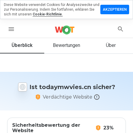
Diese Website verwendet Cookies für Analysezwecke und
erlassen
zur Personalisierung. Indem Sie fortfahren, erklären Sie
AKZEPTIEREN
eine
sich mit unseren
Cookie-Richtlinie.
rtung zu
ymwvies.cn
menu
Überblick
Bewertungen
Über
Wie
würden
Sie diese
Website
auf einer
Ist todaymwvies.cn sicher?
Skala von
1 bis 5
Verdächtige Website
bewerten?
Sicherheitsbewertung der
23%
Website