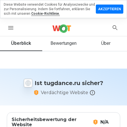
Diese Website verwendet Cookies für Analysezwecke und
terlassen
zur Personalisierung. Indem Sie fortfahren, erklären Sie
AKZEPTIEREN
 eine
sich mit unseren
Cookie-Richtlinie.
wertung
menu
dance.ru
Überblick
Bewertungen
Über
Wie
würden
Sie diese
Website
Ist tugdance.ru sicher?
auf einer
Skala von
Verdächtige Website
1 bis 5
bewerten?
Sicherheitsbewertung der
N/A
Website