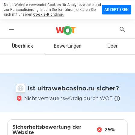
Diese Website verwendet Cookies für Analysezwecke und
rlassen Sie
zur Personalisierung. Indem Sie fortfahren, erklären Sie
AKZEPTIEREN
Bewertung
sich mit unseren
Cookie-Richtlinie.
webcasino.ru
menu
Überblick
Bewertungen
Über
Wie
würden
Sie diese
Website
auf einer
Ist ultrawebcasino.ru sicher?
Skala von
1 bis 5
Nicht vertrauenswürdig durch WOT
bewerten?
Sicherheitsbewertung der
29%
Website