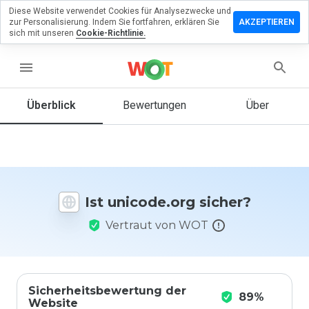
Diese Website verwendet Cookies für Analysezwecke und
terlassen
zur Personalisierung. Indem Sie fortfahren, erklären Sie
AKZEPTIEREN
 eine
sich mit unseren
Cookie-Richtlinie.
wertung
menu
code.org
Überblick
Bewertungen
Über
Wie
würden
Sie diese
Website
Ist unicode.org sicher?
auf einer
Skala von
Vertraut von WOT
1 bis 5
bewerten?
Sicherheitsbewertung der
89%
Website