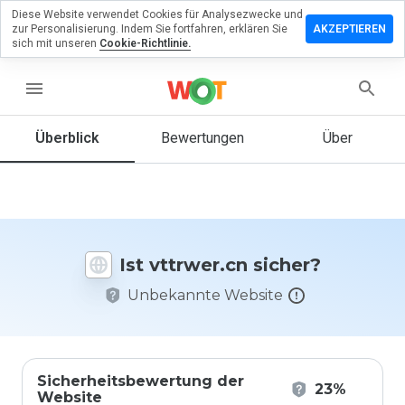
Diese Website verwendet Cookies für Analysezwecke und
terlassen
zur Personalisierung. Indem Sie fortfahren, erklären Sie
AKZEPTIEREN
 eine
sich mit unseren
Cookie-Richtlinie.
wertung
vttrwer.cn
menu
Überblick
Bewertungen
Über
Wie
würden
Sie diese
Website
auf einer
Ist vttrwer.cn sicher?
Skala von
1 bis 5
Unbekannte Website
bewerten?
Sicherheitsbewertung der
23%
Website