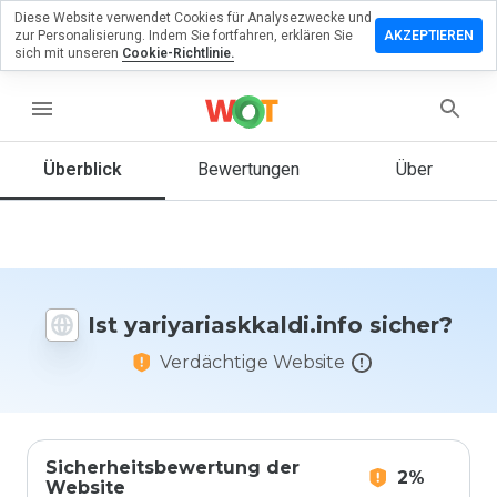
Diese Website verwendet Cookies für Analysezwecke und
lassen Sie
zur Personalisierung. Indem Sie fortfahren, erklären Sie
AKZEPTIEREN
ewertung zu
sich mit unseren
Cookie-Richtlinie.
iaskkaldi.info
menu
Überblick
Bewertungen
Über
Wie
würden
Sie diese
Website
auf einer
Skala von
Ist yariyariaskkaldi.info sicher?
1 bis 5
bewerten?
Verdächtige Website
Sicherheitsbewertung der
2%
Website